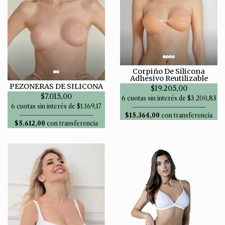
Corpiño De Silicona
Adhesivo Reutilizable
PEZONERAS DE SILICONA
$19.205,00
$7.015,00
6 cuotas sin interés de $3.200,83
6 cuotas sin interés de $1.169,17
$15.364,00
con transferencia
$5.612,00
con transferencia