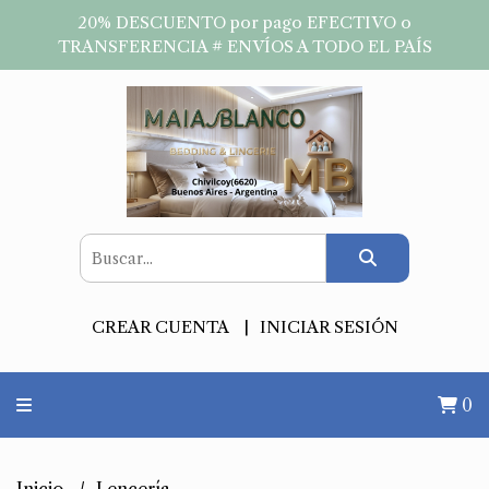
20% DESCUENTO por pago EFECTIVO o
TRANSFERENCIA # ENVÍOS A TODO EL PAÍS
CREAR CUENTA
INICIAR SESIÓN
0