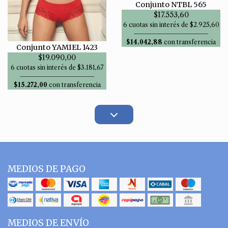
Conjunto NTBL 565
$17.553,60
6 cuotas sin interés de $2.925,60
$14.042,88
con transferencia
Conjunto YAMIEL 1423
$19.090,00
6 cuotas sin interés de $3.181,67
$15.272,00
con transferencia
MEDIOS DE PAGO
MEDIOS DE ENVÍO