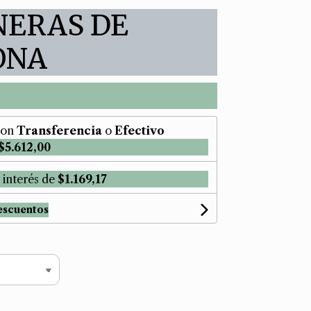
NERAS DE
ONA
on
Transferencia
o
Efectivo
$5.612,00
 interés de
$1.169,17
escuentos