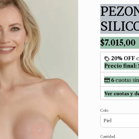
PEZO
SILIC
$7.015,00
20% OFF
c
Precio final:
6
cuotas sin
Ver cuotas y d
Colo
Cantidad