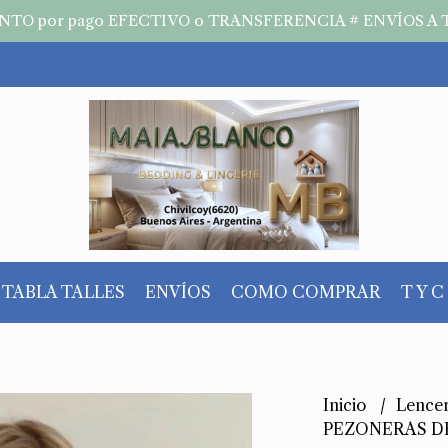
TO por pago EFECTIVO o TRANSFERENCIA # ENVÍOS A 
TABLA TALLES
ENVÍOS
COMO COMPRAR
T Y C
Inicio
Lence
PEZONERAS D