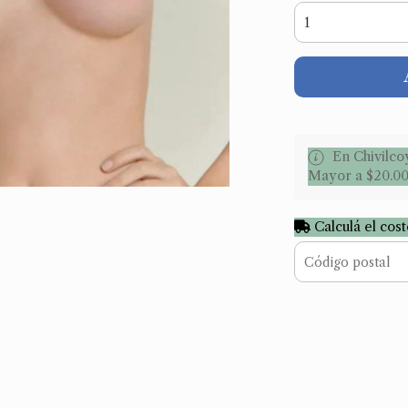
En Chivilco
Mayor a $20.0
Calculá el cos