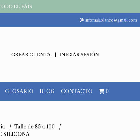
TODO EL PAÍS
infomaiablanco@gmail.com
CREAR CUENTA
INICIAR SESIÓN
GLOSARIO
BLOG
CONTACTO
0
ría
Talle de 85 a 100
E SILICONA