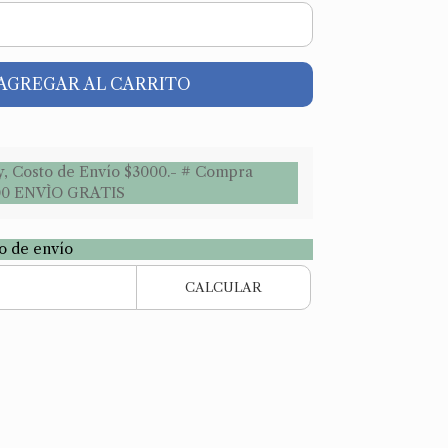
AGREGAR AL CARRITO
y, Costo de Envío $3000.- # Compra
00 ENVÌO GRATIS
to de envío
CALCULAR