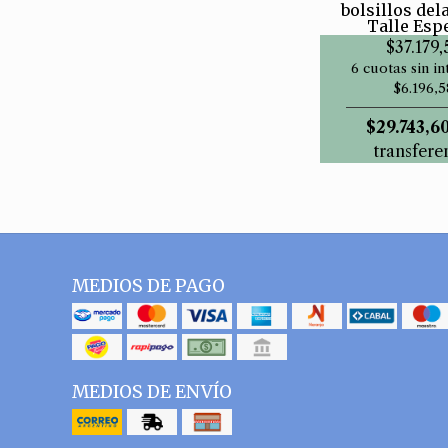
bolsillos del
Talle Esp
$37.179,
6 cuotas sin in
$6.196,5
$29.743,6
transfere
MEDIOS DE PAGO
MEDIOS DE ENVÍO