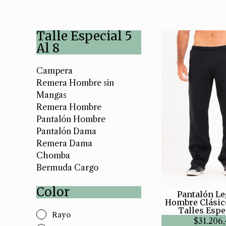
Talle Especial 5
Al 8
Campera
Remera Hombre sin
Mangas
Remera Hombre
Pantalón Hombre
Pantalón Dama
Remera Dama
Chomba
Bermuda Cargo
Color
Pantalón L
Hombre Clásic
Talles Espe
Rayo
$31.206