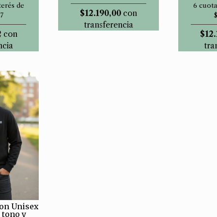
6 cuota
terés de
$12.190,00
con
7
transferencia
$12.
2
con
tra
ncia
on Unisex
 tono y