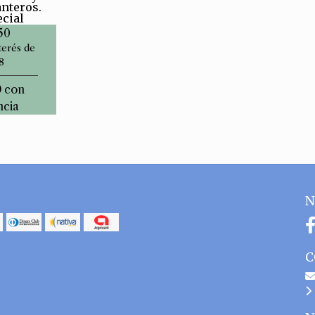
anteros.
ecial
50
terés de
8
0
con
ncia
N
C