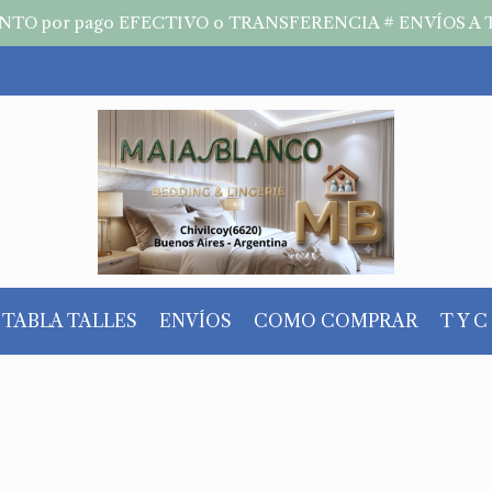
TO por pago EFECTIVO o TRANSFERENCIA # ENVÍOS A 
TABLA TALLES
ENVÍOS
COMO COMPRAR
T Y C