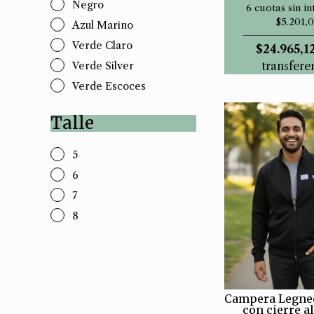
Negro
6 cuotas sin in
$5.201,0
Azul Marino
Verde Claro
$24.965,1
transfere
Verde Silver
Verde Escoces
Talle
5
6
7
8
Campera Legne
con cierre al