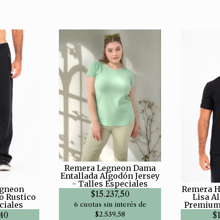
Remera Legneon Dama
Entallada Algodón Jersey
- Talles Especiales
Remera H
egneon
$15.237,50
Lisa A
o Rustico
Premium 
ciales
6 cuotas sin interés de
$
$2.539,58
,40