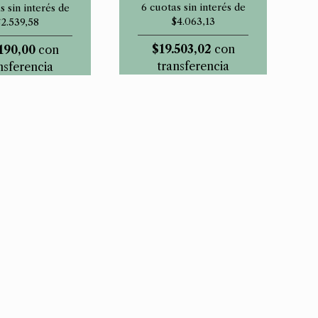
6 cuotas sin interés de
s sin interés de
$4.063,13
$2.539,58
$19.503,02
con
190,00
con
transferencia
nsferencia