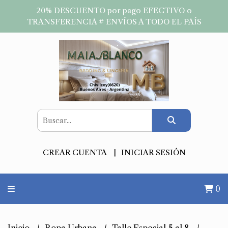
20% DESCUENTO por pago EFECTIVO o
TRANSFERENCIA # ENVÍOS A TODO EL PAÍS
CREAR CUENTA
INICIAR SESIÓN
0