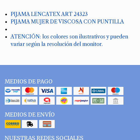
PIJAMA LENCATEX ART 24323
PIJAMA MUJER DE VISCOSA CON PUNTILLA
ATENCIÓN: los colores son ilustrativos y pueden
variar según la resolución del monitor.
MEDIOS DE PAGO
MEDIOS DE ENVÍO
NUESTRAS REDES SOCIALES