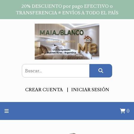
20% DESCUENTO por pago EFECTIVO o
TRANSFERENCIA # ENVÍOS A TODO EL PAÍS
CREAR CUENTA
INICIAR SESIÓN
0