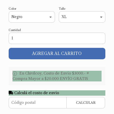
Color
Talle
Cantidad
AGREGAR AL CARRITO
En Chivilcoy, Costo de Envío $3000.- #
Compra Mayor a $20.000 ENVÌO GRATIS
Calculá el costo de envío
CALCULAR