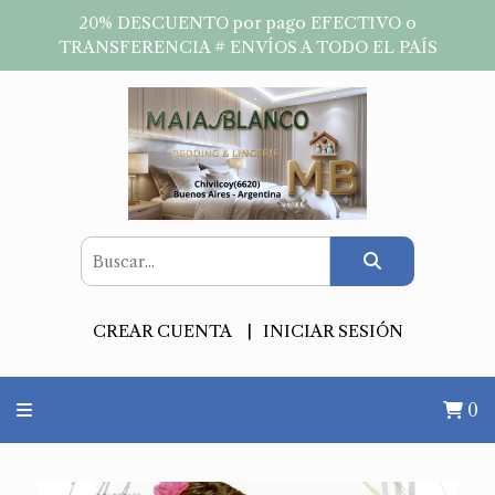
20% DESCUENTO por pago EFECTIVO o
TRANSFERENCIA # ENVÍOS A TODO EL PAÍS
CREAR CUENTA
INICIAR SESIÓN
0