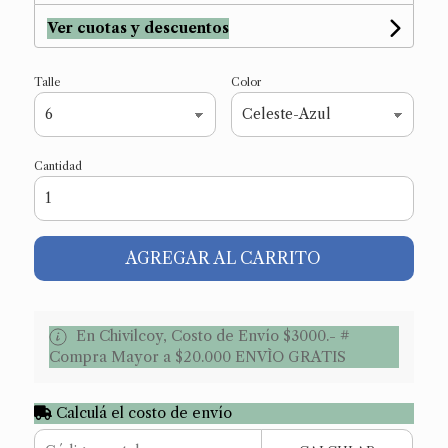
Ver cuotas y descuentos
Talle
Color
Cantidad
AGREGAR AL CARRITO
En Chivilcoy, Costo de Envío $3000.- #
Compra Mayor a $20.000 ENVÌO GRATIS
Calculá el costo de envío