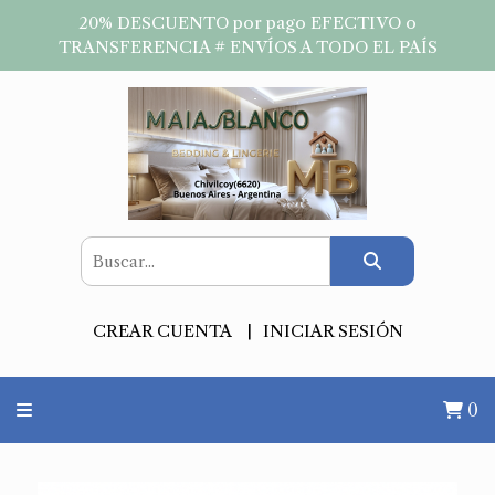
20% DESCUENTO por pago EFECTIVO o
TRANSFERENCIA # ENVÍOS A TODO EL PAÍS
CREAR CUENTA
INICIAR SESIÓN
0