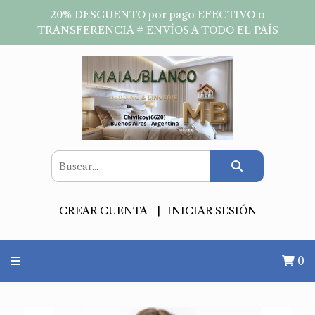
20% DESCUENTO por pago EFECTIVO o
TRANSFERENCIA # ENVÍOS A TODO EL PAÍS
CREAR CUENTA
INICIAR SESIÓN
0