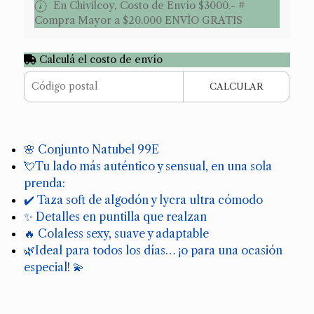
En Chivilcoy, Costo de Envío $3000.- #
Compra Mayor a $20.000 ENVÌO GRATIS
Calculá el costo de envío
CALCULAR
🌸 Conjunto Natubel 99E
💘Tu lado más auténtico y sensual, en una sola
prenda:
✔️ Taza soft de algodón y lycra ultra cómodo
✨ Detalles en puntilla que realzan
🔥 Colaless sexy, suave y adaptable
🌿Ideal para todos los días… ¡o para una ocasión
especial! 💫