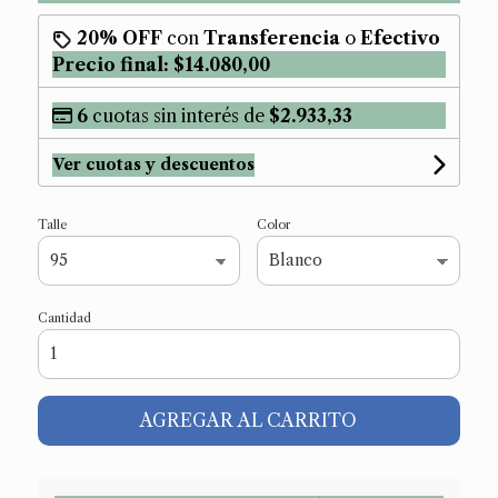
20% OFF
con
Transferencia
o
Efectivo
Precio final:
$14.080,00
6
cuotas sin interés de
$2.933,33
Ver cuotas y descuentos
Talle
Color
Cantidad
AGREGAR AL CARRITO