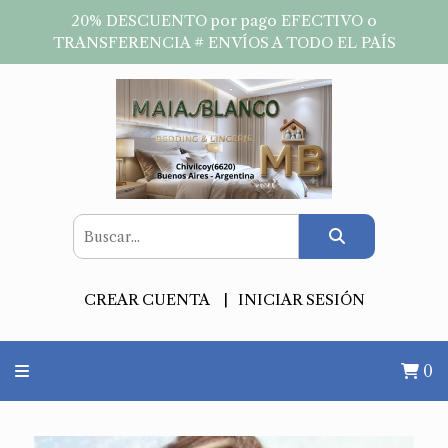
20% DESCUENTO por pago EFECTIVO o
TRANSFERENCIA # ENVÍOS A TODO EL PAÍS
CREAR CUENTA
INICIAR SESIÓN
0