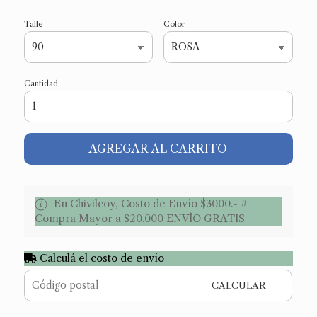
Talle
Color
Cantidad
AGREGAR AL CARRITO
En Chivilcoy, Costo de Envío $3000.- #
Compra Mayor a $20.000 ENVÌO GRATIS
Calculá el costo de envío
CALCULAR