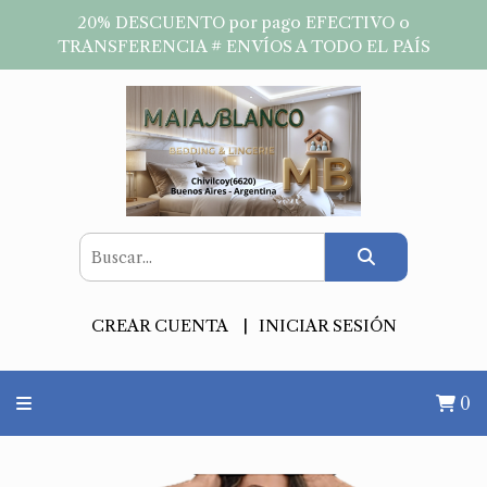
20% DESCUENTO por pago EFECTIVO o
TRANSFERENCIA # ENVÍOS A TODO EL PAÍS
CREAR CUENTA
INICIAR SESIÓN
0