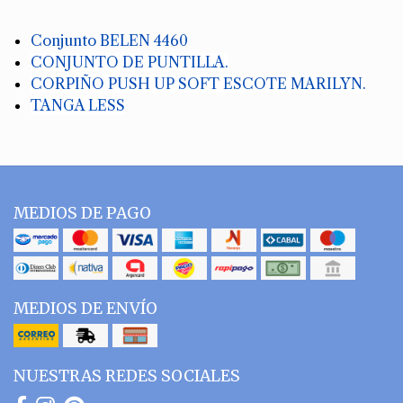
Conjunto BELEN 4460
CONJUNTO DE PUNTILLA.
CORPIÑO PUSH UP SOFT ESCOTE MARILYN.
TANGA LESS
MEDIOS DE PAGO
MEDIOS DE ENVÍO
NUESTRAS REDES SOCIALES