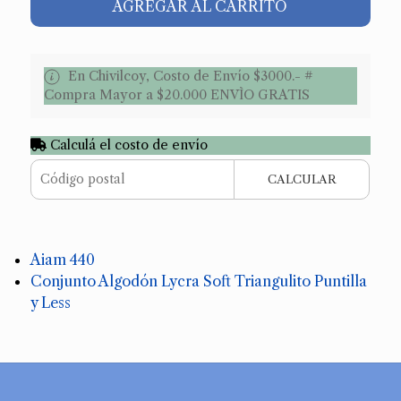
AGREGAR AL CARRITO
En Chivilcoy, Costo de Envío $3000.- #
Compra Mayor a $20.000 ENVÌO GRATIS
Calculá el costo de envío
CALCULAR
Aiam 440
Conjunto Algodón Lycra Soft Triangulito Puntilla
y Less