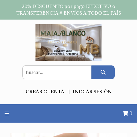
20% DESCUENTO por pago EFECTIVO o
TRANSFERENCIA # ENVÍOS A TODO EL PAÍS
CREAR CUENTA
INICIAR SESIÓN
0