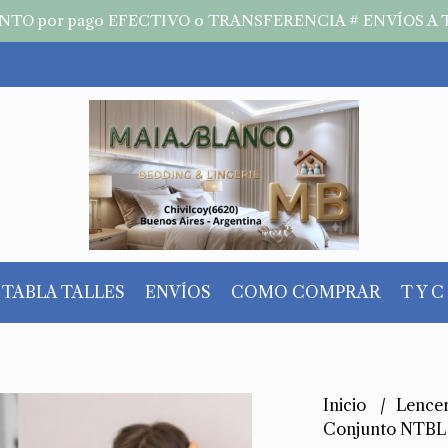
TO por pago EFECTIVO o TRANSFERENCIA # ENVÍOS A 
TABLA TALLES
ENVÍOS
COMO COMPRAR
T Y C
Inicio
Lence
Conjunto NTBL 