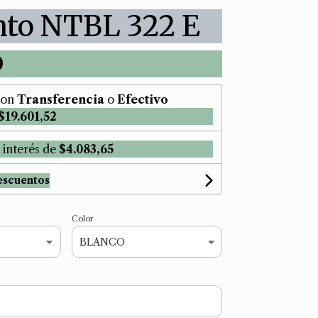
nto NTBL 322 E
0
on
Transferencia
o
Efectivo
$19.601,52
 interés de
$4.083,65
escuentos
Color