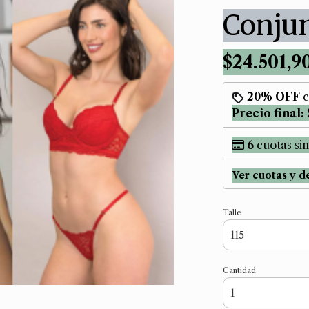
Conju
$24.501,9
20% OFF
c
Precio final:
6
cuotas sin
Ver cuotas y d
Talle
Cantidad