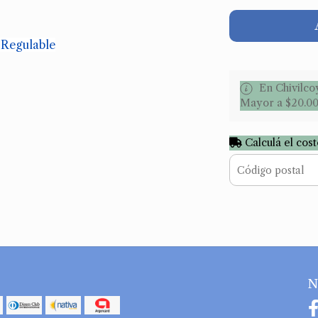
s Regulable
En Chivilco
Mayor a $20.0
Calculá el cos
N