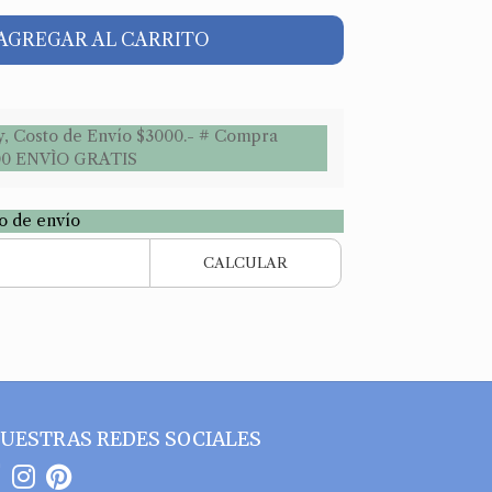
AGREGAR AL CARRITO
y, Costo de Envío $3000.- # Compra
00 ENVÌO GRATIS
to de envío
CALCULAR
UESTRAS REDES SOCIALES