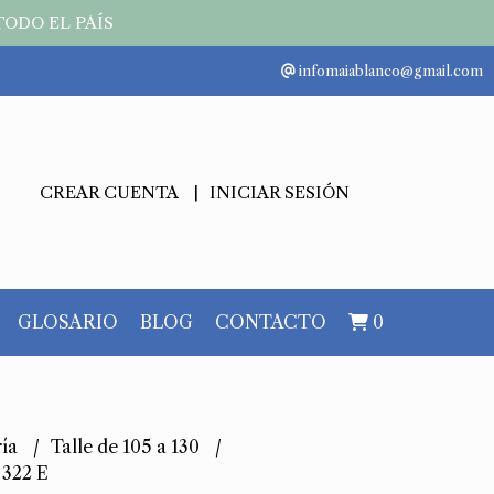
TODO EL PAÍS
infomaiablanco@gmail.com
CREAR CUENTA
INICIAR SESIÓN
GLOSARIO
BLOG
CONTACTO
0
ría
Talle de 105 a 130
322 E