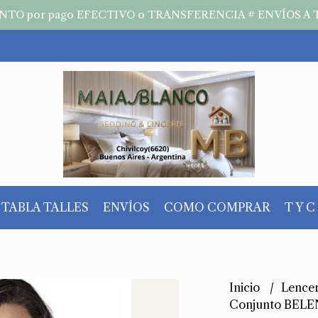
TO por pago EFECTIVO o TRANSFERENCIA # ENVÍOS A 
TABLA TALLES
ENVÍOS
COMO COMPRAR
T Y C
Inicio
Lence
Conjunto BELE