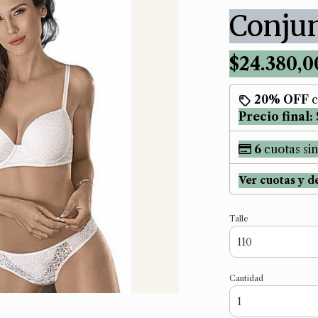
Conju
$24.380,0
20% OFF
c
Precio final:
6
cuotas sin
Ver cuotas y d
Talle
Cantidad