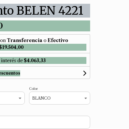
nto BELEN 4221
0
on
Transferencia
o
Efectivo
$19.504,00
 interés de
$4.063,33
escuentos
Color