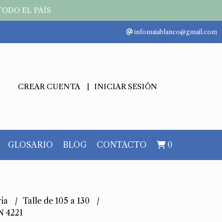
TODO EL PAÍS
infomaiablanco@gmail.com
CREAR CUENTA
INICIAR SESIÓN
GLOSARIO
BLOG
CONTACTO
0
ría
Talle de 105 a 130
N 4221