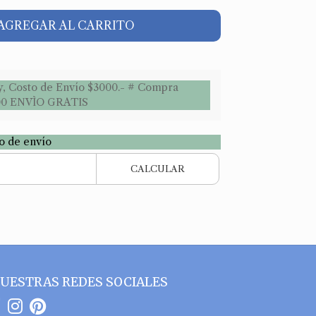
AGREGAR AL CARRITO
y, Costo de Envío $3000.- # Compra
00 ENVÌO GRATIS
to de envío
CALCULAR
UESTRAS REDES SOCIALES