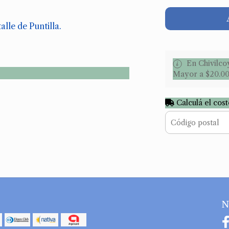
lle de Puntilla.
En Chivilco
Mayor a $20.0
Calculá el cos
N