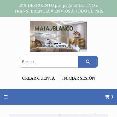
20% DESCUENTO por pago EFECTIVO o
TRANSFERENCIA # ENVÍOS A TODO EL PAÍS
CREAR CUENTA
INICIAR SESIÓN
0