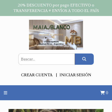
20% DESCUENTO por pago EFECTIVO o
TRANSFERENCIA # ENVÍOS A TODO EL PAÍS
CREAR CUENTA
INICIAR SESIÓN
0