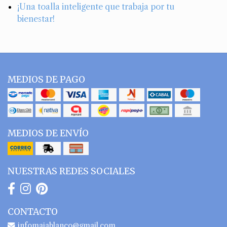
¡Una toalla inteligente que trabaja por tu
bienestar!
MEDIOS DE PAGO
MEDIOS DE ENVÍO
NUESTRAS REDES SOCIALES
CONTACTO
infomaiablanco@gmail.com