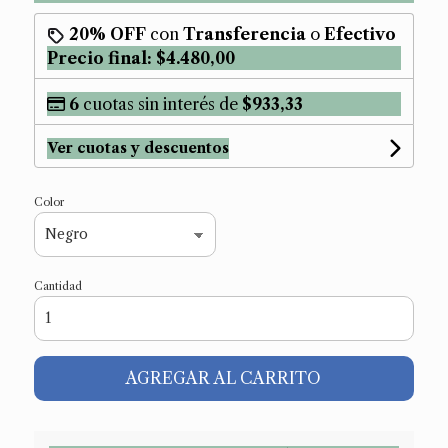
20% OFF
con
Transferencia
o
Efectivo
Precio final:
$4.480,00
6
cuotas sin interés de
$933,33
Ver cuotas y descuentos
Color
Cantidad
AGREGAR AL CARRITO