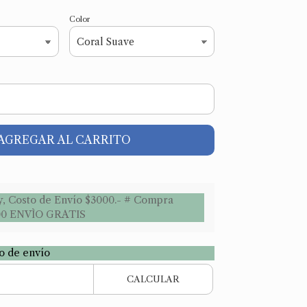
Color
AGREGAR AL CARRITO
y, Costo de Envío $3000.- # Compra
00 ENVÌO GRATIS
to de envío
CALCULAR