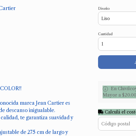
Cartier
Diseño
Cantidad
r COLOR!!
En Chivilco
Mayor a $20.0
conocida marca Jean Cartier es
de descanso inigualable.
Calculá el cos
alidad, te garantiza suavidad y
justable de 275 cm de largo y