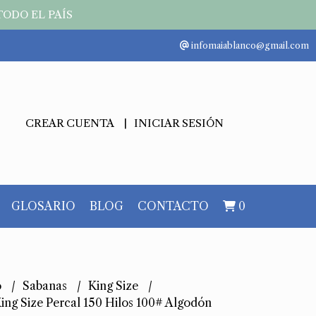
TODO EL PAÍS
infomaiablanco@gmail.com
CREAR CUENTA
INICIAR SESIÓN
GLOSARIO
BLOG
CONTACTO
0
o
Sabanas
King Size
ing Size Percal 150 Hilos 100# Algodón