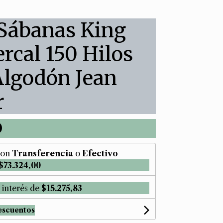
 Sábanas King
ercal 150 Hilos
Algodón Jean
r
0
on
Transferencia
o
Efectivo
$73.324,00
 interés de
$15.275,83
escuentos