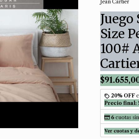
Jean Cartier
Juego
Size P
100# 
Cartie
$91.655,0
20% OFF
c
Precio final:
6
cuotas sin
Ver cuotas y d