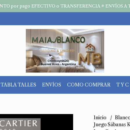
TO por pago EFECTIVO o TRANSFERENCIA # ENVÍOS A 
TABLA TALLES
ENVÍOS
COMO COMPRAR
T Y C
Inicio
Blanc
Juego Sábanas K