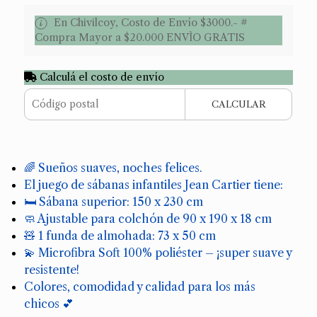
En Chivilcoy, Costo de Envío $3000.- #
Compra Mayor a $20.000 ENVÌO GRATIS
Calculá el costo de envío
CALCULAR
🌈 Sueños suaves, noches felices.
El juego de sábanas infantiles Jean Cartier tiene:
🛏️ Sábana superior: 150 x 230 cm
🧼 Ajustable para colchón de 90 x 190 x 18 cm
🧸 1 funda de almohada: 73 x 50 cm
💫 Microfibra Soft 100% poliéster – ¡super suave y
resistente!
Colores, comodidad y calidad para los más
chicos 💕