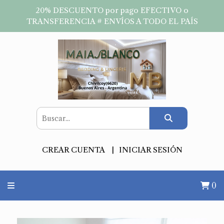
20% DESCUENTO por pago EFECTIVO o
TRANSFERENCIA # ENVÍOS A TODO EL PAÍS
CREAR CUENTA
INICIAR SESIÓN
0