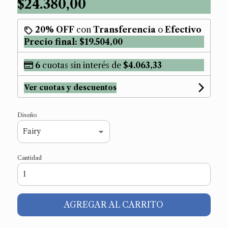
$24.380,00
20% OFF
con
Transferencia
o
Efectivo
Precio final:
$19.504,00
6
cuotas sin interés de
$4.063,33
Ver cuotas y descuentos
Diseño
Cantidad
AGREGAR AL CARRITO