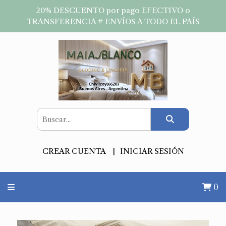
20% DESCUENTO por pago EFECTIVO o
TRANSFERENCIA # ENVÍOS A TODO EL PAÍS
CREAR CUENTA
INICIAR SESIÓN
0