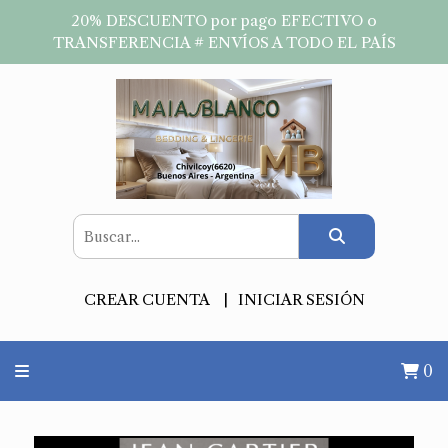
20% DESCUENTO por pago EFECTIVO o
TRANSFERENCIA # ENVÍOS A TODO EL PAÍS
CREAR CUENTA
INICIAR SESIÓN
0