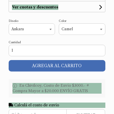
Ver cuotas y descuentos
Diseño
Color
Cantidad
AGREGAR AL CARRITO
En Chivilcoy, Costo de Envío $3000.- #
Compra Mayor a $20.000 ENVÌO GRATIS
Calculá el costo de envío