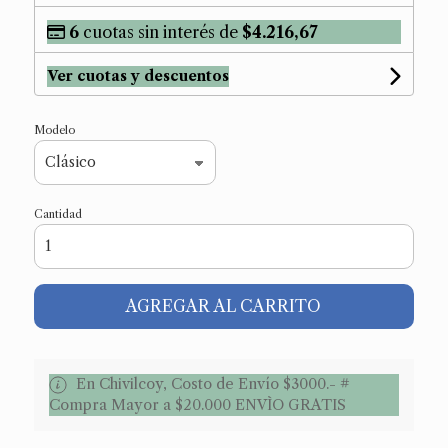
6
cuotas sin interés de
$4.216,67
Ver cuotas y descuentos
Modelo
Cantidad
AGREGAR AL CARRITO
En Chivilcoy, Costo de Envío $3000.- #
Compra Mayor a $20.000 ENVÌO GRATIS