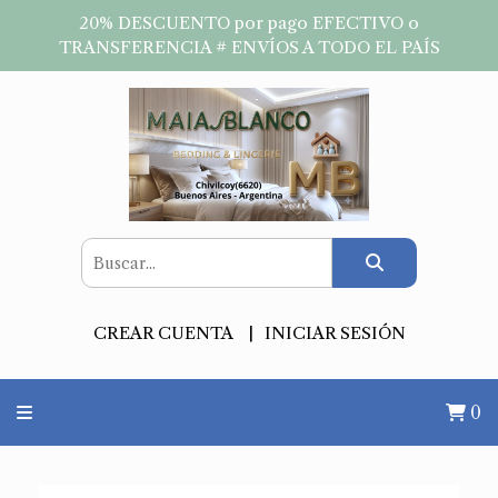
20% DESCUENTO por pago EFECTIVO o
TRANSFERENCIA # ENVÍOS A TODO EL PAÍS
CREAR CUENTA
INICIAR SESIÓN
0