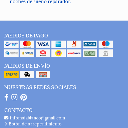
noches de sueño reparador.
MEDIOS DE PAGO
MEDIOS DE ENVÍO
NUESTRAS REDES SOCIALES
CONTACTO
infomaiablanco@gmail.com
Botón de arrepentimiento