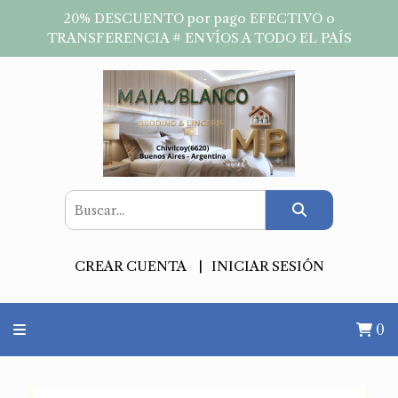
20% DESCUENTO por pago EFECTIVO o
TRANSFERENCIA # ENVÍOS A TODO EL PAÍS
CREAR CUENTA
INICIAR SESIÓN
0