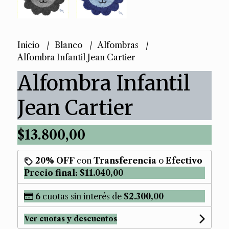
Inicio
Blanco
Alfombras
Alfombra Infantil Jean Cartier
Alfombra Infantil
Jean Cartier
$13.800,00
20% OFF
con
Transferencia
o
Efectivo
Precio final:
$11.040,00
6
cuotas sin interés de
$2.300,00
Ver cuotas y descuentos