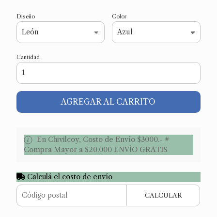
Diseño
Color
Cantidad
AGREGAR AL CARRITO
En Chivilcoy, Costo de Envío $3000.- #
Compra Mayor a $20.000 ENVÌO GRATIS
Calculá el costo de envío
CALCULAR