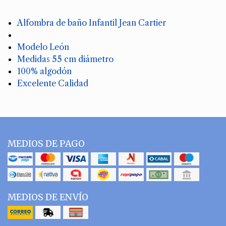
Alfombra de baño Infantil Jean Cartier
Modelo León
Medidas 55 cm diámetro
100% algodón
Excelente Calidad
MEDIOS DE PAGO
MEDIOS DE ENVÍO