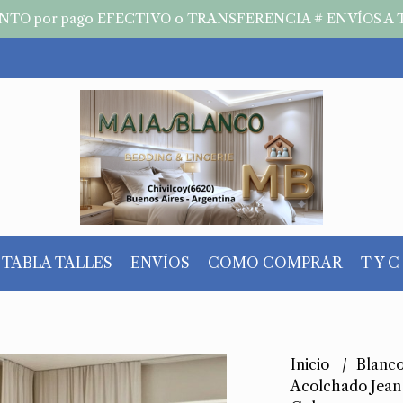
TO por pago EFECTIVO o TRANSFERENCIA # ENVÍOS A 
TABLA TALLES
ENVÍOS
COMO COMPRAR
T Y C
Inicio
Blanc
Acolchado Jean 