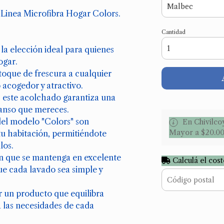
 Linea Microfibra Hogar Colors.
Cantidad
la elección ideal para quienes
ogar.
toque de frescura a cualquier
 acogedor y atractivo.
, este acolchado garantiza una
canso que mereces.
 del modelo "Colors" son
En Chivilco
Mayor a $20.0
tu habitación, permitiéndote
los.
n que se mantenga en excelente
Calculá el cos
ue cada lavado sea simple y
r un producto que equilibra
 las necesidades de cada