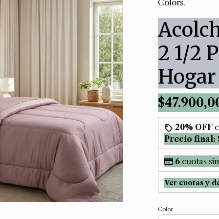
Colors.
Acolch
2 1/2 
Hogar 
$47.900,0
20% OFF
c
Precio final:
6
cuotas sin
Ver cuotas y d
Color