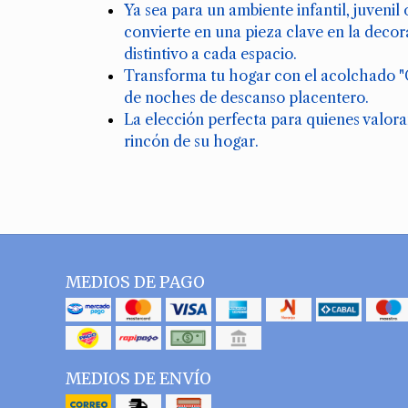
Ya sea para un ambiente infantil, juvenil
convierte en una pieza clave en la deco
distintivo a cada espacio.
Transforma tu hogar con el acolchado "Co
de noches de descanso placentero.
La elección perfecta para quienes valoran
rincón de su hogar.
MEDIOS DE PAGO
MEDIOS DE ENVÍO